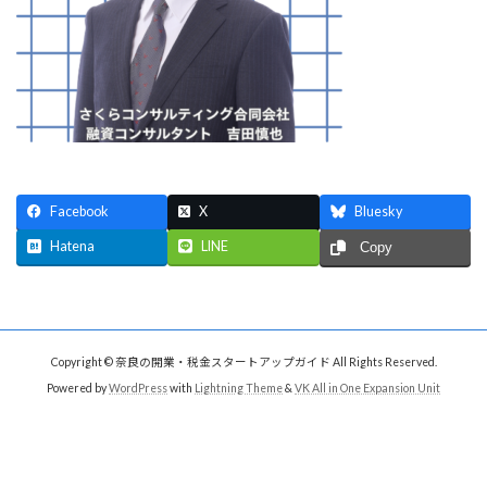
Facebook
X
Bluesky
Hatena
LINE
Copy
Copyright © 奈良の開業・税金スタートアップガイド All Rights Reserved.
Powered by
WordPress
with
Lightning Theme
&
VK All in One Expansion Unit