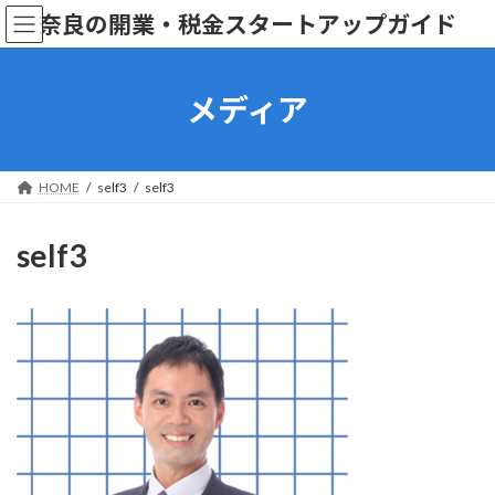
コ
ナ
奈良の開業・税金スタートアップガイド
ン
ビ
テ
ゲ
ン
ー
ツ
シ
メディア
へ
ョ
ス
ン
キ
に
ッ
移
HOME
self3
self3
プ
動
self3