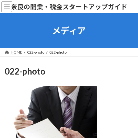
コ
ナ
奈良の開業・税金スタートアップガイド
ン
ビ
テ
ゲ
ン
ー
ツ
シ
メディア
へ
ョ
ス
ン
キ
に
ッ
移
HOME
022-photo
022-photo
プ
動
022-photo