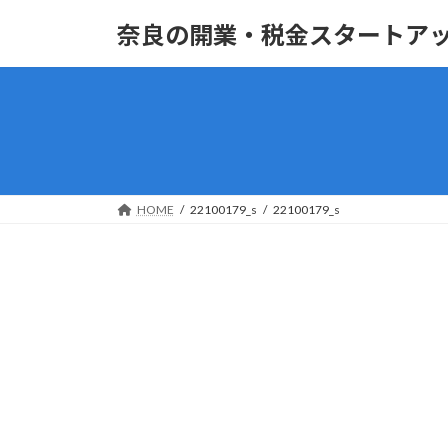
コ
ナ
奈良の開業・税金スタートア
ン
ビ
テ
ゲ
ン
ー
ツ
シ
へ
ョ
ス
ン
キ
に
ッ
移
HOME
22100179_s
22100179_s
プ
動