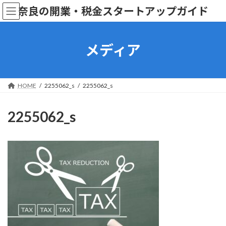
コ
ナ
奈良の開業・税金スタートアップガイド
ン
ビ
テ
ゲ
ン
ー
ツ
シ
メディア
へ
ョ
ス
ン
キ
に
ッ
移
HOME
2255062_s
2255062_s
プ
動
2255062_s