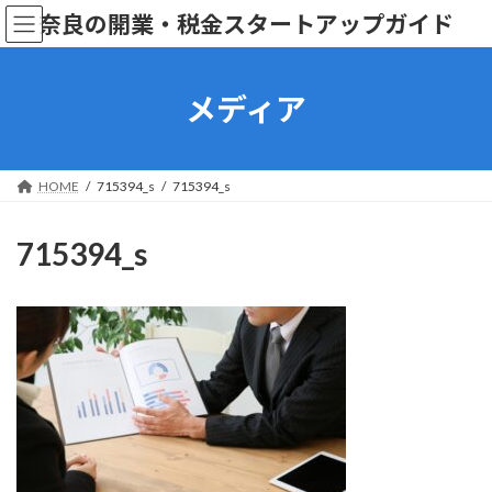
コ
ナ
奈良の開業・税金スタートアップガイド
ン
ビ
テ
ゲ
ン
ー
ツ
シ
メディア
へ
ョ
ス
ン
キ
に
ッ
移
HOME
715394_s
715394_s
プ
動
715394_s