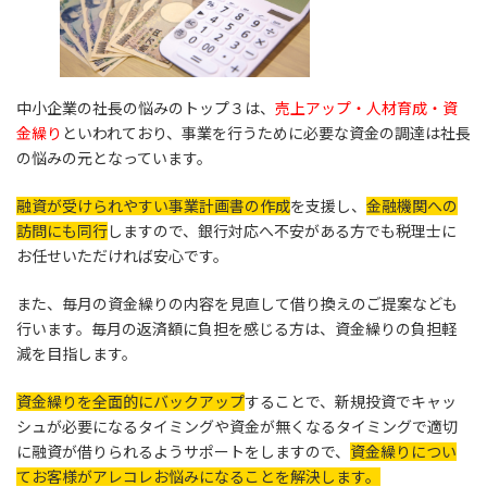
中小企業の社長の悩みのトップ３は、
売上アップ・人材育成・資
金繰り
といわれており、事業を行うために必要な資金の調達は社長
の悩みの元となっています。
融資が受けられやすい事業計画書の作成
を支援し、
金融機関への
訪問にも同行
しますので、銀行対応へ不安がある方でも税理士に
お任せいただければ安心です。
また、毎月の資金繰りの内容を見直して借り換えのご提案なども
行います。毎月の返済額に負担を感じる方は、資金繰りの負担軽
減を目指します。
資金繰りを全面的にバックアップ
することで、新規投資でキャッ
シュが必要になるタイミングや資金が無くなるタイミングで適切
に融資が借りられるようサポートをしますので、
資金繰りについ
てお客様がアレコレお悩みになることを解決します。